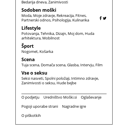
Bedarija dneva
Zanimivosti
Sodoben moški
Moda
Moje zdravje
Rekreacija
Fitnes
Partnerski odnos
Psihologija
Kulinarika
Lifestyle
Potovanja
Tehnika
Dizajn
Moj dom
Huda
arhitektura
Mobilnost
Šport
Nogomet
Košarka
Scena
Tuja scena
Domača scena
Glasba
Intervju
Film
Vse o seksu
Seksi nasveti
Spolni položaji
Intimno zdravje
Zanimivosti o seksu
Hude bejbe
O podjetju
Uredništvo Moški.si
Oglaševanje
Pogoji uporabe strani
Nagradne igre
O piškotkih