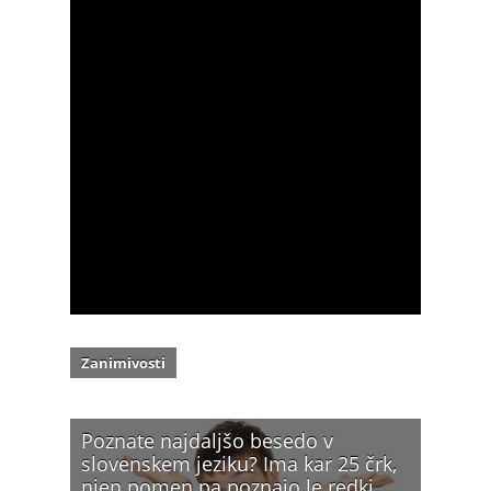
Zanimivosti
Poznate najdaljšo besedo v
slovenskem jeziku? Ima kar 25 črk,
njen pomen pa poznajo le redki…