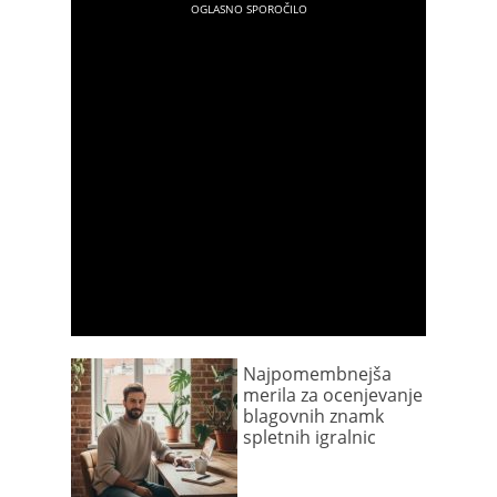
Najpomembnejša
merila za ocenjevanje
blagovnih znamk
spletnih igralnic