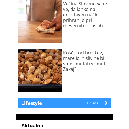
Večina Slovencev ne
ve, da lahko na
enostaven način
prihranijo pri
mesečnih stroških
Koščic od breskev,
marelic in sliv ne bi
smeli metati v smeti.
Zakaj?
Lifestyle
1 / 328
Starejše
Aktualno