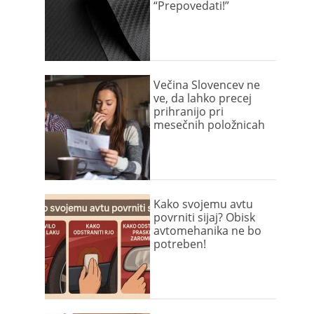
“Prepovedati!”
Večina Slovencev ne
ve, da lahko precej
prihranijo pri
mesečnih položnicah
Kako svojemu avtu
povrniti sijaj? Obisk
avtomehanika ne bo
potreben!