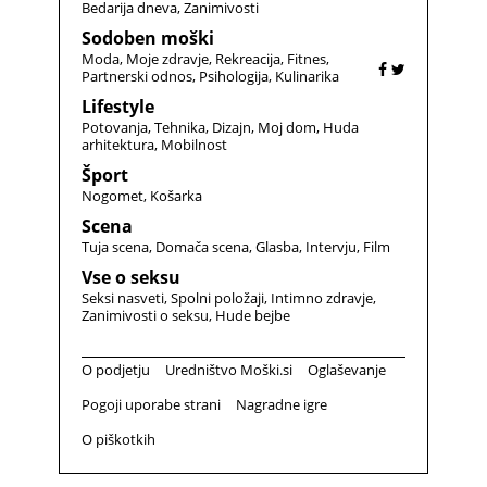
Bedarija dneva
Zanimivosti
Sodoben moški
Moda
Moje zdravje
Rekreacija
Fitnes
Partnerski odnos
Psihologija
Kulinarika
Lifestyle
Potovanja
Tehnika
Dizajn
Moj dom
Huda
arhitektura
Mobilnost
Šport
Nogomet
Košarka
Scena
Tuja scena
Domača scena
Glasba
Intervju
Film
Vse o seksu
Seksi nasveti
Spolni položaji
Intimno zdravje
Zanimivosti o seksu
Hude bejbe
O podjetju
Uredništvo Moški.si
Oglaševanje
Pogoji uporabe strani
Nagradne igre
O piškotkih