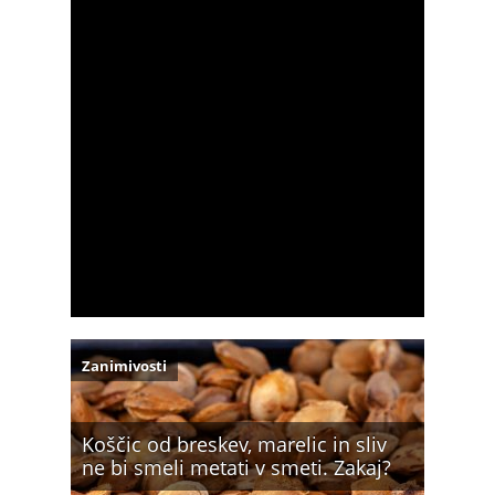
Zanimivosti
Koščic od breskev, marelic in sliv
ne bi smeli metati v smeti. Zakaj?