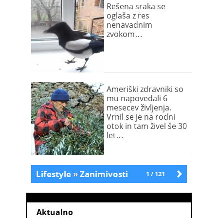
Rešena sraka se
oglaša z res
nenavadnim
zvokom…
Ameriški zdravniki so
mu napovedali 6
mesecev življenja.
Vrnil se je na rodni
otok in tam živel še 30
let…
Lifestyle
»
Zanimivosti
1 / 121
Starejše
Aktualno