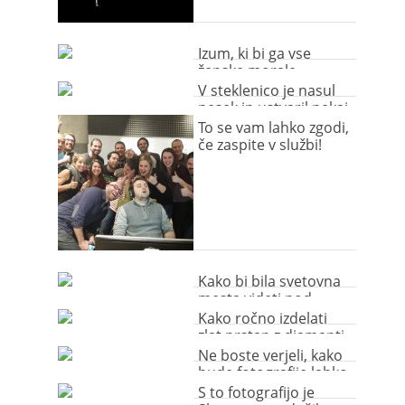
Izum, ki bi ga vse
ženske morale
podariti svojim
V steklenico je nasul
moškim
pesek in ustvaril nekaj
izjemnega (video)
To se vam lahko zgodi,
če zaspite v službi!
Kako bi bila svetovna
mesta videti pod
zvezdnatim nebom?
Kako ročno izdelati
zlat prstan z diamanti
(video)
Ne boste verjeli, kako
hude fotografije lahko
posnamete s
S to fotografijo je