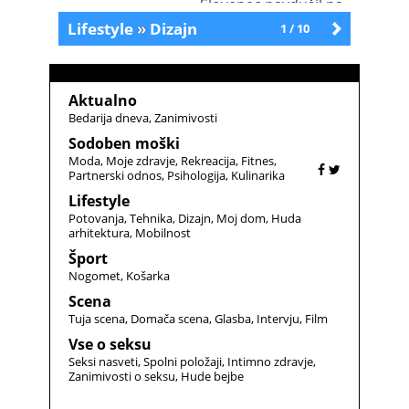
pametnim telefonom!
Slovenec navdušil na
(galerija)
prestižnem natečaju
Lifestyle
»
Dizajn
1 / 10
Starejše
(foto)
Aktualno
Bedarija dneva
Zanimivosti
Sodoben moški
Moda
Moje zdravje
Rekreacija
Fitnes
Partnerski odnos
Psihologija
Kulinarika
Lifestyle
Potovanja
Tehnika
Dizajn
Moj dom
Huda
arhitektura
Mobilnost
Šport
Nogomet
Košarka
Scena
Tuja scena
Domača scena
Glasba
Intervju
Film
Vse o seksu
Seksi nasveti
Spolni položaji
Intimno zdravje
Zanimivosti o seksu
Hude bejbe