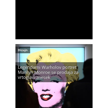
Dizajn
Legendarni Warholov portret
Marilyn Monroe se prodaja za
vrtoglavi znesek