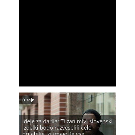
Dizajn
Ideje za darila: Ti zanimivi slovenski
izdelki bodo razveselili celo
prijatelje, ki imajo že vse