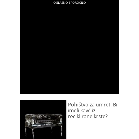
Pohištvo za umret: Bi
imeli kavč iz
reciklirane krste?