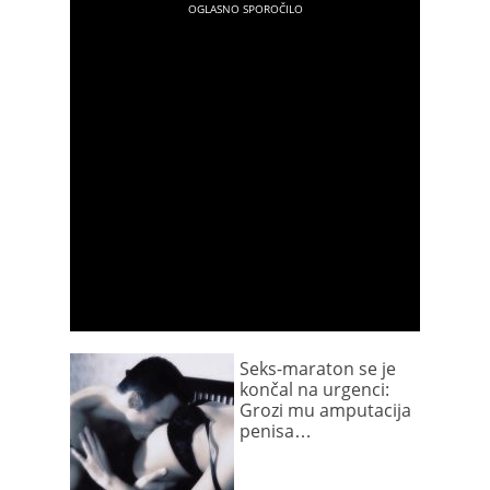
Seks-maraton se je
končal na urgenci:
Grozi mu amputacija
penisa…