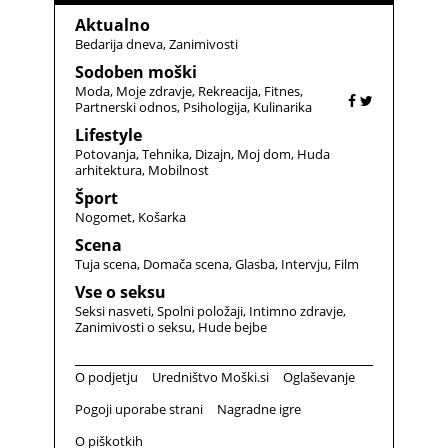
Aktualno
Bedarija dneva
Zanimivosti
Sodoben moški
Moda
Moje zdravje
Rekreacija
Fitnes
Partnerski odnos
Psihologija
Kulinarika
Lifestyle
Potovanja
Tehnika
Dizajn
Moj dom
Huda
arhitektura
Mobilnost
Šport
Nogomet
Košarka
Scena
Tuja scena
Domača scena
Glasba
Intervju
Film
Vse o seksu
Seksi nasveti
Spolni položaji
Intimno zdravje
Zanimivosti o seksu
Hude bejbe
O podjetju
Uredništvo Moški.si
Oglaševanje
Pogoji uporabe strani
Nagradne igre
O piškotkih