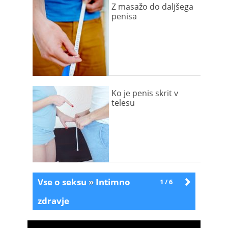
Z masažo do daljšega
penisa
Ko je penis skrit v
telesu
Vse o seksu
»
Intimno
1 / 6
Starejše
zdravje