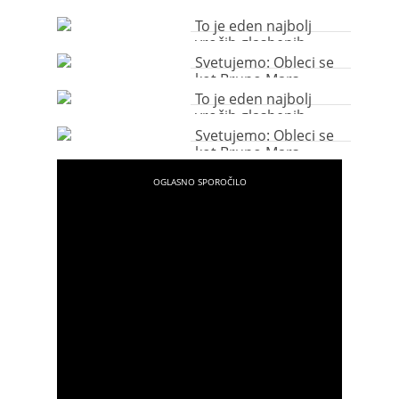
To je eden najbolj
vročih glasbenih
spotov letošnjega leta!
Svetujemo: Obleci se
kot Bruno Mars
To je eden najbolj
vročih glasbenih
spotov letošnjega leta!
Svetujemo: Obleci se
kot Bruno Mars