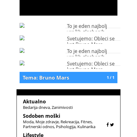
To je eden najbolj
vročih glasbenih
spotov letošnjega leta!
Svetujemo: Obleci se
kot Bruno Mars
To je eden najbolj
vročih glasbenih
spotov letošnjega leta!
Svetujemo: Obleci se
kot Bruno Mars
Tema: Bruno Mars
1 / 1
Aktualno
Bedarija dneva
Zanimivosti
Sodoben moški
Moda
Moje zdravje
Rekreacija
Fitnes
Partnerski odnos
Psihologija
Kulinarika
Lifestyle