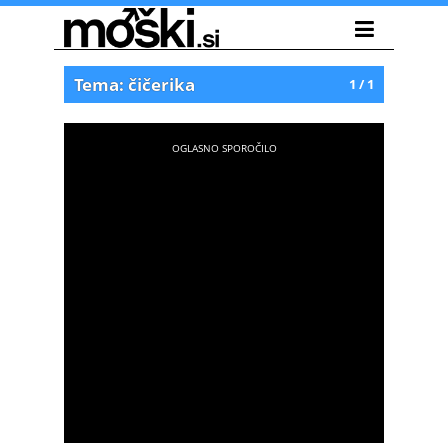
Tema: čičerika
1 / 1