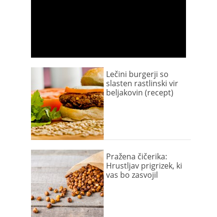
Lečini burgerji so
slasten rastlinski vir
beljakovin (recept)
Pražena čičerika:
Hrustljav prigrizek, ki
vas bo zasvojil