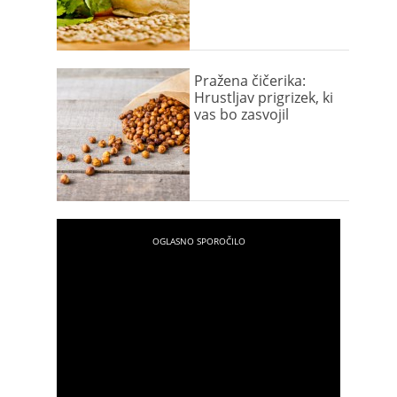
Pražena čičerika:
Hrustljav prigrizek, ki
vas bo zasvojil