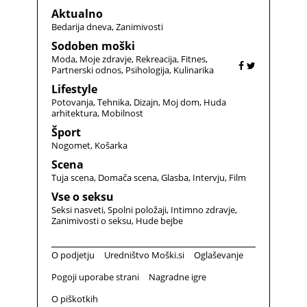
Aktualno
Bedarija dneva
Zanimivosti
Sodoben moški
Moda
Moje zdravje
Rekreacija
Fitnes
Partnerski odnos
Psihologija
Kulinarika
Lifestyle
Potovanja
Tehnika
Dizajn
Moj dom
Huda
arhitektura
Mobilnost
Šport
Nogomet
Košarka
Scena
Tuja scena
Domača scena
Glasba
Intervju
Film
Vse o seksu
Seksi nasveti
Spolni položaji
Intimno zdravje
Zanimivosti o seksu
Hude bejbe
O podjetju
Uredništvo Moški.si
Oglaševanje
Pogoji uporabe strani
Nagradne igre
O piškotkih