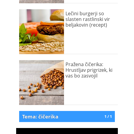
Lečini burgerji so
slasten rastlinski vir
beljakovin (recept)
Pražena čičerika:
Hrustljav prigrizek, ki
vas bo zasvojil
Tema: čičerika
1 / 1