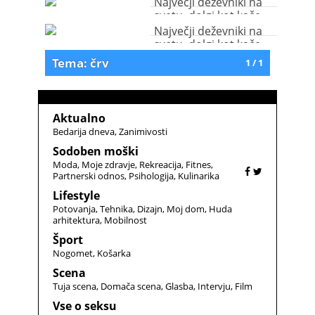
Največji deževniki na
svetu, dolgi kot kače
Največji deževniki na
svetu, dolgi kot kače
Tema: črv
1 / 1
Aktualno
Bedarija dneva
Zanimivosti
Sodoben moški
Moda
Moje zdravje
Rekreacija
Fitnes
Partnerski odnos
Psihologija
Kulinarika
Lifestyle
Potovanja
Tehnika
Dizajn
Moj dom
Huda
arhitektura
Mobilnost
Šport
Nogomet
Košarka
Scena
Tuja scena
Domača scena
Glasba
Intervju
Film
Vse o seksu