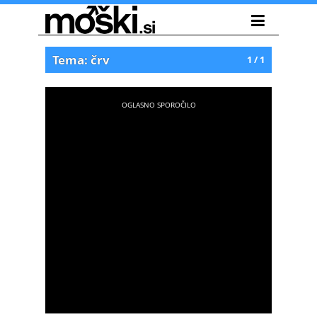
Tema: črv
1 / 1