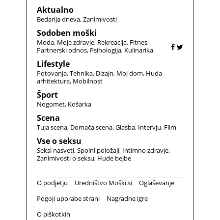
Aktualno
Bedarija dneva
Zanimivosti
Sodoben moški
Moda
Moje zdravje
Rekreacija
Fitnes
Partnerski odnos
Psihologija
Kulinarika
Lifestyle
Potovanja
Tehnika
Dizajn
Moj dom
Huda
arhitektura
Mobilnost
Šport
Nogomet
Košarka
Scena
Tuja scena
Domača scena
Glasba
Intervju
Film
Vse o seksu
Seksi nasveti
Spolni položaji
Intimno zdravje
Zanimivosti o seksu
Hude bejbe
O podjetju
Uredništvo Moški.si
Oglaševanje
Pogoji uporabe strani
Nagradne igre
O piškotkih