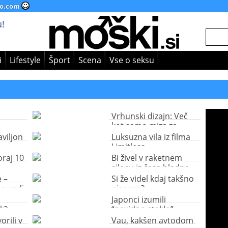
o.com
!
i
Lifestyle
Šport
Scena
Vse o seksu
Vrhunski dizajn: Več
kot samo miza za
namizni tenis
aviljon
Luksuzna vila iz filma
Limitless
oraj 10
Bi živel v raketnem
silosu iz časa hladne
vojne?
 –
Si že videl kdaj takšno
na vodi
pisarno?
Japonci izumili
k?
“nevidno steklo”
orili v
Vau, kakšen avtodom