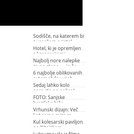
Sodišče, na katerem bi
z veseljem pristal
Hotel, ki je opremljen
s karoserijami
oldtimerjev!
Najbolj nore nalepke
za na steno … in še
kam drugam
6 najbolje oblikovanih
avtomobilov vseh
časov
Sedaj lahko kolo
spravite na polico!
FOTO: Sanjske
brazilske hiše
Vrhunski dizajn: Več
kot samo miza za
namizni tenis
Kul kolesarski paviljon
na Kitajskem