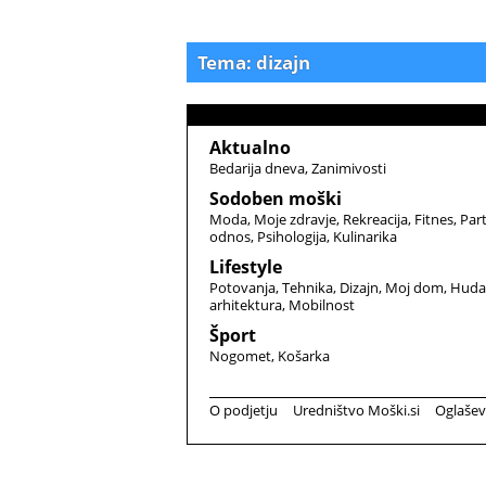
Tema: dizajn
Aktualno
Bedarija dneva
Zanimivosti
Sodoben moški
Moda
Moje zdravje
Rekreacija
Fitnes
Par
odnos
Psihologija
Kulinarika
Lifestyle
Potovanja
Tehnika
Dizajn
Moj dom
Huda
arhitektura
Mobilnost
Šport
Nogomet
Košarka
O podjetju
Uredništvo Moški.si
Oglašev