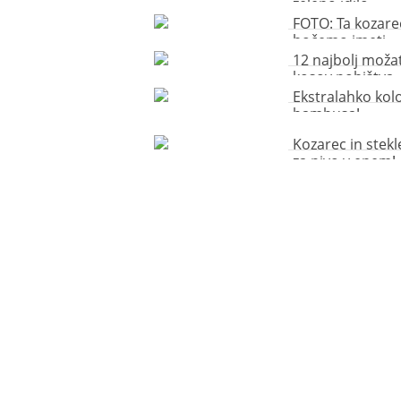
zeleno idilo
FOTO: Ta kozare
hočemo imeti
12 najbolj moža
kosov pohištva
Ekstralahko kolo
bambusa!
Kozarec in stekl
za pivo v enem!