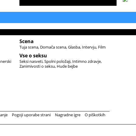
Scena
Tuja scena
Domača scena
Glasba
Intervju
Film
Vse o seksu
tnerski
Seksi nasveti
Spolni položaji
Intimno zdravje
Zanimivosti o seksu
Hude bejbe
anje
Pogoji uporabe strani
Nagradne igre
O piškotkih