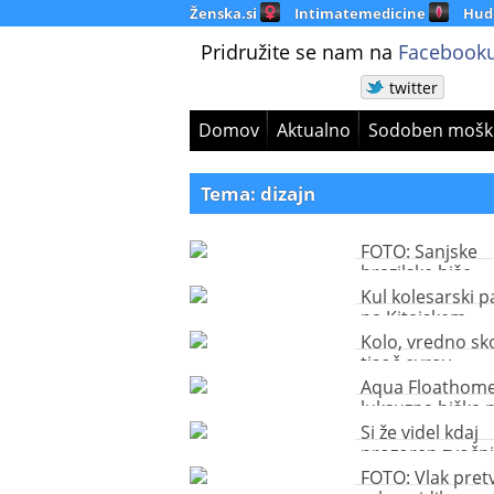
Ženska.si
Intimatemedicine
Hud
Pridružite se nam na
Facebooku
twitter
Domov
Aktualno
Sodoben mošk
Tema: dizajn
FOTO: Sanjske
brazilske hiše
Kul kolesarski p
na Kitajskem
Kolo, vredno sk
tisoč evrov
Aqua Floathome
luksuzna hiška 
Si že videl kdaj
prozoren zvočni
FOTO: Vlak pretv