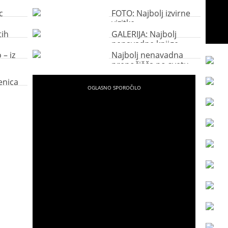
c
FOTO: Najbolj izvirne
vizitke
tih
GALERIJA: Najbolj
nenavadne knjige
 – iz
Najbolj nenavadna
prenočišča po svetu
enica