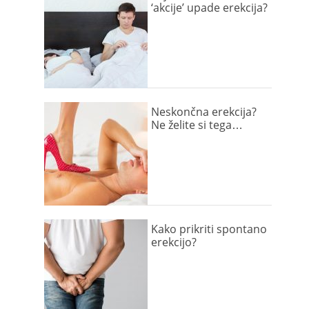
‘akcije’ upade erekcija?
Neskončna erekcija?
Ne želite si tega…
Kako prikriti spontano
erekcijo?