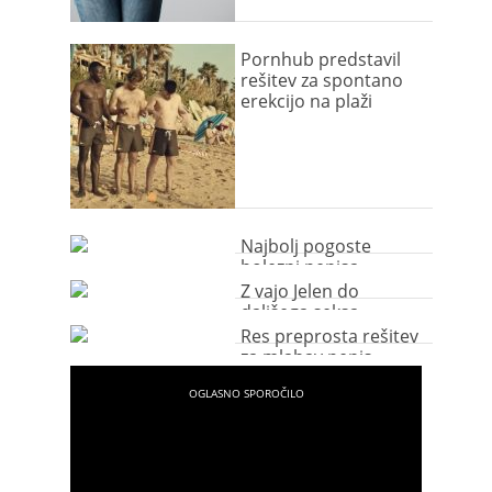
Pornhub predstavil
rešitev za spontano
erekcijo na plaži
Najbolj pogoste
bolezni penisa
Z vajo Jelen do
daljšega seksa
Res preprosta rešitev
za mlahav penis