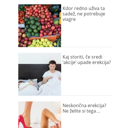
Kdor redno uživa ta
sadež, ne potrebuje
viagre
Kaj storiti, če sredi
‘akcije’ upade erekcija?
Neskončna erekcija?
Ne želite si tega…