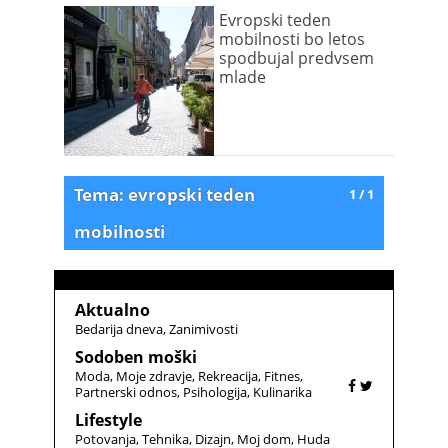
Evropski teden
mobilnosti bo letos
spodbujal predvsem
mlade
Tema: evropski teden
1 / 1
mobilnosti
Aktualno
Bedarija dneva
Zanimivosti
Sodoben moški
Moda
Moje zdravje
Rekreacija
Fitnes
Partnerski odnos
Psihologija
Kulinarika
Lifestyle
Potovanja
Tehnika
Dizajn
Moj dom
Huda