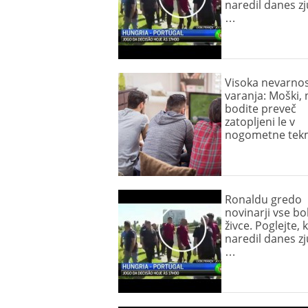
naredil danes zj
…
Visoka nevarno
varanja: Moški, 
bodite preveč
zatopljeni le v
nogometne tek
Ronaldu gredo
novinarji vse bo
živce. Poglejte, k
naredil danes zj
…