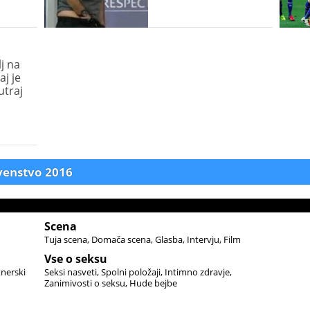
lj na
aj je
utraj
venstvo 2016
Scena
Tuja scena
Domača scena
Glasba
Intervju
Film
Vse o seksu
tnerski
Seksi nasveti
Spolni položaji
Intimno zdravje
Zanimivosti o seksu
Hude bejbe