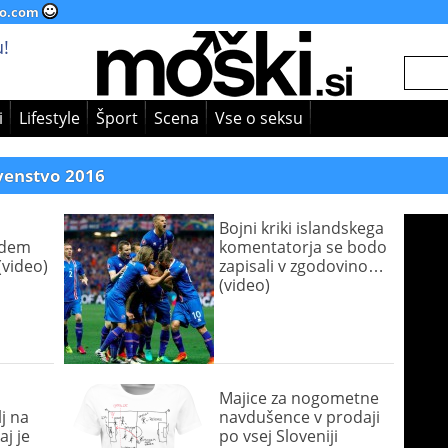
o.com
!
i
Lifestyle
Šport
Scena
Vse o seksu
venstvo 2016
Bojni kriki islandskega
judem
komentatorja se bodo
(video)
zapisali v zgodovino…
(video)
Majice za nogometne
lj na
navdušence v prodaji
aj je
po vsej Sloveniji