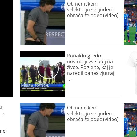
Ob nemškem
selektorju se ljudem
obrača želodec (video)
Ronaldu gredo
novinarji vse bolj na
živce. Poglejte, kaj je
naredil danes zjutraj
…
st
Ob nemškem
ne
selektorju se ljudem
obrača želodec (video)
me!