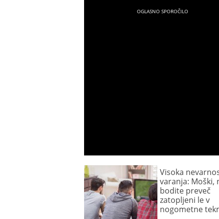
Visoka nevarno
varanja: Moški, 
bodite preveč
zatopljeni le v
nogometne tek