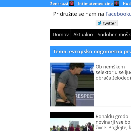
Ženska.si
Intimatemedicine
Hud
Pridružite se nam na
Facebooku
twitter
Domov
Aktualno
Sodoben mošk
Tema: evropsko nogometno pr
Ob nemškem
selektorju se l
obrača želodec 
Ronaldu gredo
novinarji vse bo
živce. Poglejte, k