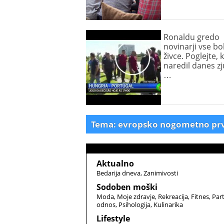
Ronaldu gredo
novinarji vse bo
živce. Poglejte, k
naredil danes zj
…
Tema: evropsko nogometno pr
Aktualno
Bedarija dneva
Zanimivosti
Sodoben moški
Moda
Moje zdravje
Rekreacija
Fitnes
Par
odnos
Psihologija
Kulinarika
Lifestyle