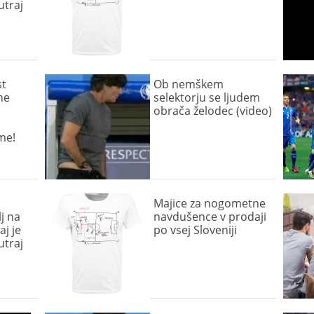
utraj
st
Ob nemškem
ne
selektorju se ljudem
obrača želodec (video)
me!
Majice za nogometne
lj na
navdušence v prodaji
aj je
po vsej Sloveniji
utraj