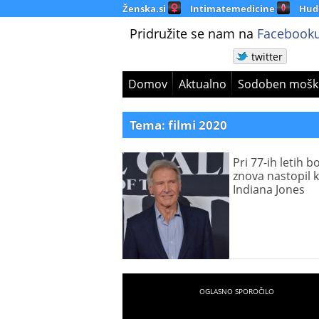
Ženska.si
Intimatemedicine
Hud
Pridružite se nam na
Facebooku
twitter
Domov
Aktualno
Sodoben mošk
Tema: filmi 2020
Pri 77-ih letih b
znova nastopil 
Indiana Jones