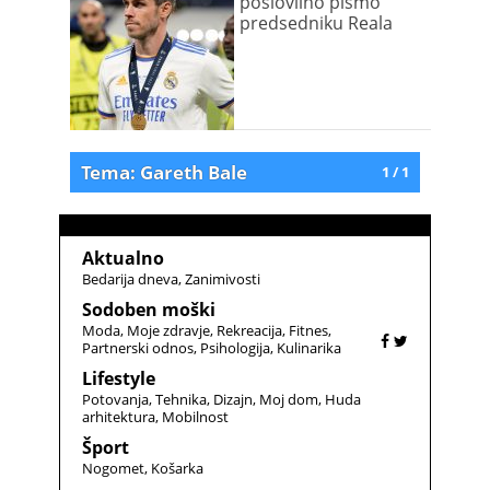
poslovilno pismo
predsedniku Reala
Tema: Gareth Bale
1 / 1
Aktualno
Bedarija dneva
Zanimivosti
Sodoben moški
Moda
Moje zdravje
Rekreacija
Fitnes
Partnerski odnos
Psihologija
Kulinarika
Lifestyle
Potovanja
Tehnika
Dizajn
Moj dom
Huda
arhitektura
Mobilnost
Šport
Nogomet
Košarka