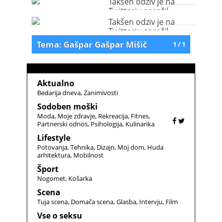
Takšen odziv je na
Twitterju sprožil
Gašpar Gašpar Mišič
Takšen odziv je na
Twitterju sprožil
Gašpar Gašpar Mišič
Tema: Gašpar Gašpar Mišič
1 / 1
Aktualno
Bedarija dneva
Zanimivosti
Sodoben moški
Moda
Moje zdravje
Rekreacija
Fitnes
Partnerski odnos
Psihologija
Kulinarika
Lifestyle
Potovanja
Tehnika
Dizajn
Moj dom
Huda
arhitektura
Mobilnost
Šport
Nogomet
Košarka
Scena
Tuja scena
Domača scena
Glasba
Intervju
Film
Vse o seksu