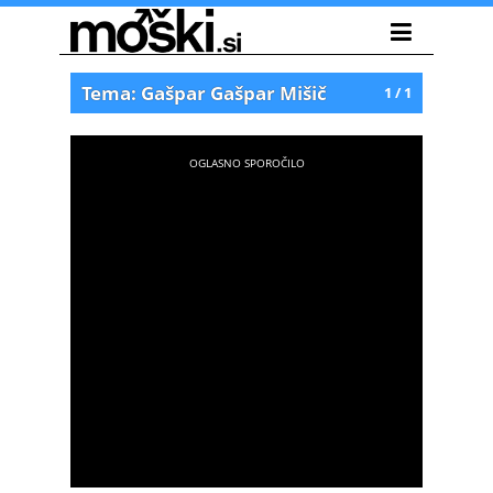
Tema: Gašpar Gašpar Mišič
1 / 1