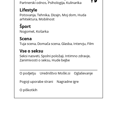
Partnerski odnos
Psihologija
Kulinarika
Lifestyle
Potovanja
Tehnika
Dizajn
Moj dom
Huda
arhitektura
Mobilnost
Šport
Nogomet
Košarka
Scena
Tuja scena
Domača scena
Glasba
Intervju
Film
Vse o seksu
Seksi nasveti
Spolni položaji
Intimno zdravje
Zanimivosti o seksu
Hude bejbe
O podjetju
Uredništvo Moški.si
Oglaševanje
Pogoji uporabe strani
Nagradne igre
O piškotkih