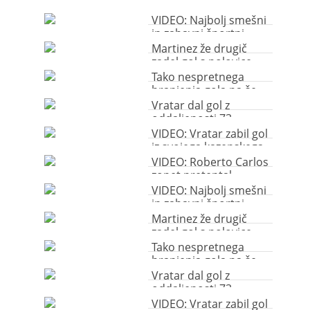
VIDEO: Najbolj smešni
in zabavni športni
rituali
Martinez že drugič
zadel gol s polovice
igrišča
Tako nespretnega
branjenja gola pa še
ne
Vratar dal gol z
oddaljenosti 73
metrov od gola
VIDEO: Vratar zabil gol
iz svojega kazenskega
prostora
VIDEO: Roberto Carlos
zopet pretental
zakone fizike
VIDEO: Najbolj smešni
in zabavni športni
rituali
Martinez že drugič
zadel gol s polovice
igrišča
Tako nespretnega
branjenja gola pa še
ne
Vratar dal gol z
oddaljenosti 73
metrov od gola
VIDEO: Vratar zabil gol