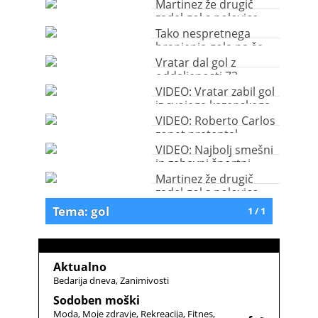
rituali
Martinez že drugič
zadel gol s polovice
igrišča
Tako nespretnega
branjenja gola pa še
ne
Vratar dal gol z
oddaljenosti 73
metrov od gola
VIDEO: Vratar zabil gol
iz svojega kazenskega
prostora
VIDEO: Roberto Carlos
zopet pretental
zakone fizike
VIDEO: Najbolj smešni
in zabavni športni
rituali
Martinez že drugič
zadel gol s polovice
igrišča
Tema: gol
1 / 1
Aktualno
Bedarija dneva
Zanimivosti
Sodoben moški
Moda
Moje zdravje
Rekreacija
Fitnes