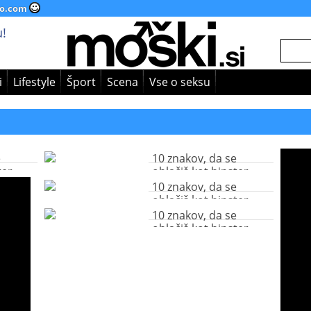
o.com
!
i
Lifestyle
Šport
Scena
Vse o seksu
e
10 znakov, da se
ter
oblačiš kot hipster
10 znakov, da se
oblačiš kot hipster
10 znakov, da se
oblačiš kot hipster