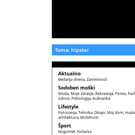
Tema: hipster
Aktualno
Bedarija dneva
Zanimivosti
Sodoben moški
Moda
Moje zdravje
Rekreacija
Fitnes
Par
odnos
Psihologija
Kulinarika
Lifestyle
Potovanja
Tehnika
Dizajn
Moj dom
Huda
arhitektura
Mobilnost
Šport
Nogomet
Košarka