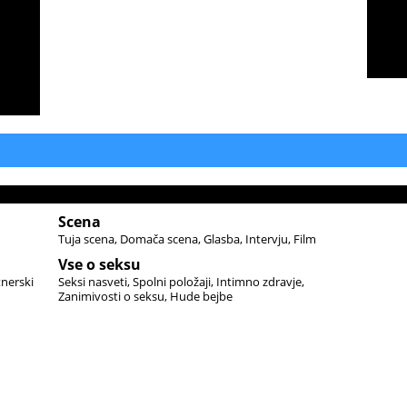
Scena
Tuja scena
Domača scena
Glasba
Intervju
Film
Vse o seksu
tnerski
Seksi nasveti
Spolni položaji
Intimno zdravje
Zanimivosti o seksu
Hude bejbe