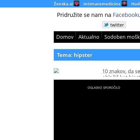
Ženska.si
Intimatemedicine
Hud
Pridružite se nam na
Facebooku
twitter
Domov
Aktualno
Sodoben mošk
Tema: hipster
10 znakov, da s
oblačiš kot hips