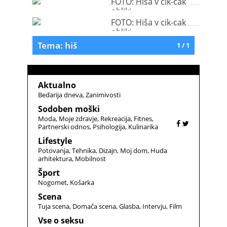
FOTO: Hiša v cik-cak
obliki
FOTO: Hiša v cik-cak
obliki
Tema: hiš
1 / 1
Aktualno
Bedarija dneva
Zanimivosti
Sodoben moški
Moda
Moje zdravje
Rekreacija
Fitnes
Partnerski odnos
Psihologija
Kulinarika
Lifestyle
Potovanja
Tehnika
Dizajn
Moj dom
Huda
arhitektura
Mobilnost
Šport
Nogomet
Košarka
Scena
Tuja scena
Domača scena
Glasba
Intervju
Film
Vse o seksu