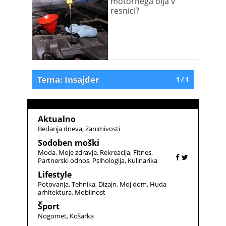
motornega olja v
resnici?
Tema: Insajder
1 / 1
Aktualno
Bedarija dneva
Zanimivosti
Sodoben moški
Moda
Moje zdravje
Rekreacija
Fitnes
Partnerski odnos
Psihologija
Kulinarika
Lifestyle
Potovanja
Tehnika
Dizajn
Moj dom
Huda
arhitektura
Mobilnost
Šport
Nogomet
Košarka