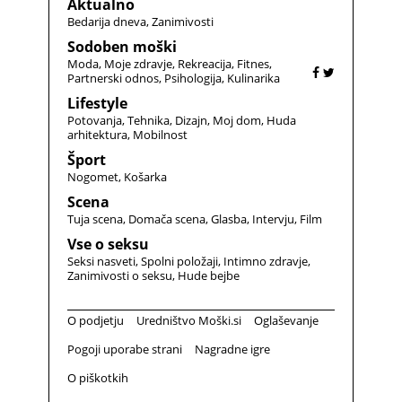
Aktualno
Bedarija dneva
Zanimivosti
Sodoben moški
Moda
Moje zdravje
Rekreacija
Fitnes
Partnerski odnos
Psihologija
Kulinarika
Lifestyle
Potovanja
Tehnika
Dizajn
Moj dom
Huda
arhitektura
Mobilnost
Šport
Nogomet
Košarka
Scena
Tuja scena
Domača scena
Glasba
Intervju
Film
Vse o seksu
Seksi nasveti
Spolni položaji
Intimno zdravje
Zanimivosti o seksu
Hude bejbe
O podjetju
Uredništvo Moški.si
Oglaševanje
Pogoji uporabe strani
Nagradne igre
O piškotkih