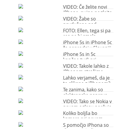
hude fotografije lahko
posnamete s
VIDEO: Če želite novi
pametnim telefonom!
iPhone, nujno poglejte
(galerija)
ta video
VIDEO: Žabe so
navdušene nad
iPhonom!
FOTO: Ellen, tega si pa
res ne bi smela
privoščiti …
iPhone 5s in iPhone 5c
že naprodaj v Sloveniji
iPhone 5s in 5c
končno tudi pri
Telekomu
VIDEO: Takole lahko z
iPhonom strašimo
ljudi
Lahko verjameš, da je
to slikano z iPhonom?
Te zanima, kako so
elektronske naprave
videti ocvrte?
VIDEO: Tako se Nokia v
novem oglasu norčuje
iz uporabnikov iPhona
Koliko boljša bo
kamera pri novem
iPhone 5s v resnici?
S pomočjo iPhona so