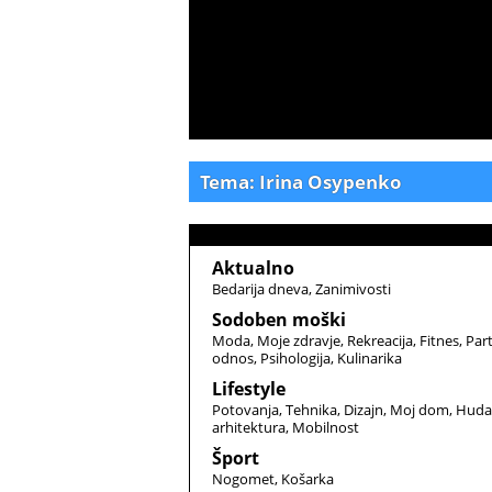
Tema: Irina Osypenko
Aktualno
Bedarija dneva
Zanimivosti
Sodoben moški
Moda
Moje zdravje
Rekreacija
Fitnes
Par
odnos
Psihologija
Kulinarika
Lifestyle
Potovanja
Tehnika
Dizajn
Moj dom
Huda
arhitektura
Mobilnost
Šport
Nogomet
Košarka