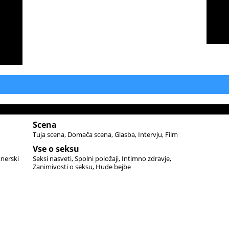
Scena
Tuja scena
Domača scena
Glasba
Intervju
Film
Vse o seksu
tnerski
Seksi nasveti
Spolni položaji
Intimno zdravje
Zanimivosti o seksu
Hude bejbe