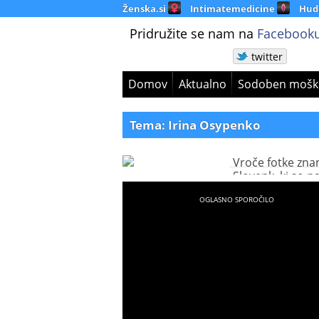
Ženska.si
Intimatemedicine
Hud
Pridružite se nam na
Facebooku
twitter
Domov
Aktualno
Sodoben mošk
Tema: Irina Osypenko
Vroče fotke zna
Slovenk, ki so n
ogrele to zimo