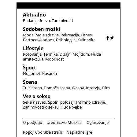
Aktualno
Bedarija dneva
Zanimivosti
Sodoben moški
Moda
Moje zdravje
Rekreacija
Fitnes
Partnerski odnos
Psihologija
Kulinarika
Lifestyle
Potovanja
Tehnika
Dizajn
Moj dom
Huda
arhitektura
Mobilnost
Šport
Nogomet
Košarka
Scena
Tuja scena
Domača scena
Glasba
Intervju
Film
Vse o seksu
Seksi nasveti
Spolni položaji
Intimno zdravje
Zanimivosti o seksu
Hude bejbe
O podjetju
Uredništvo Moški.si
Oglaševanje
Pogoji uporabe strani
Nagradne igre