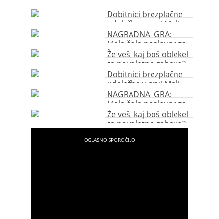
Dobitnici brezplačne
udeležbe v prvi Mali
šoli poslovnega
NAGRADNA IGRA:
oblačenja
Mala šola poslovnega
oblačenja
Že veš, kaj boš oblekel
za novoletno zabavo?
Dobitnici brezplačne
udeležbe v prvi Mali
šoli poslovnega
NAGRADNA IGRA:
oblačenja
Mala šola poslovnega
oblačenja
Že veš, kaj boš oblekel
za novoletno zabavo?