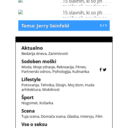
15 slavnih, ki so jih
zaničevali, preden so
uspeli
15 slavnih, ki so jih
zaničevali, preden so
uspeli
Tema: Jerry Seinfeld
1 / 1
Aktualno
Bedarija dneva
Zanimivosti
Sodoben moški
Moda
Moje zdravje
Rekreacija
Fitnes
Partnerski odnos
Psihologija
Kulinarika
Lifestyle
Potovanja
Tehnika
Dizajn
Moj dom
Huda
arhitektura
Mobilnost
Šport
Nogomet
Košarka
Scena
Tuja scena
Domača scena
Glasba
Intervju
Film
Vse o seksu