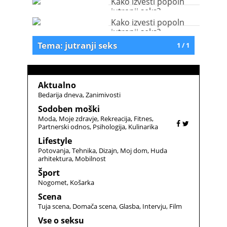
Kako izvesti popoln
jutranji seks?
Kako izvesti popoln
jutranji seks?
Tema: jutranji seks
1 / 1
Aktualno
Bedarija dneva
Zanimivosti
Sodoben moški
Moda
Moje zdravje
Rekreacija
Fitnes
Partnerski odnos
Psihologija
Kulinarika
Lifestyle
Potovanja
Tehnika
Dizajn
Moj dom
Huda
arhitektura
Mobilnost
Šport
Nogomet
Košarka
Scena
Tuja scena
Domača scena
Glasba
Intervju
Film
Vse o seksu