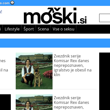
o.com
!
i
Lifestyle
Šport
Scena
Vse o seksu
Zvezdnik serije
nes
Komisar Rex danes
,
neprepoznaven,
il na
igralstvo je obesil na
klin
Zvezdnik serije
Komisar Rex danes
neprepoznaven,