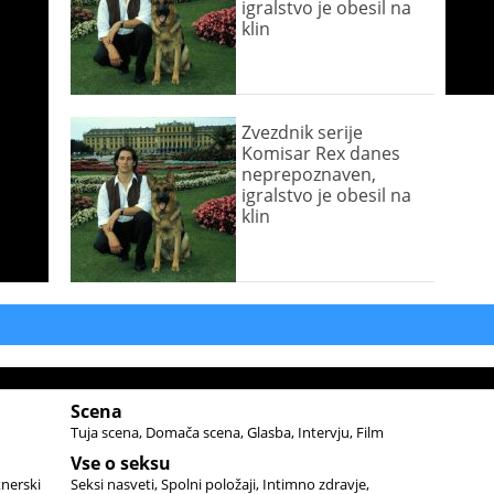
igralstvo je obesil na
klin
Zvezdnik serije
Komisar Rex danes
neprepoznaven,
igralstvo je obesil na
klin
Scena
Tuja scena
Domača scena
Glasba
Intervju
Film
Vse o seksu
tnerski
Seksi nasveti
Spolni položaji
Intimno zdravje