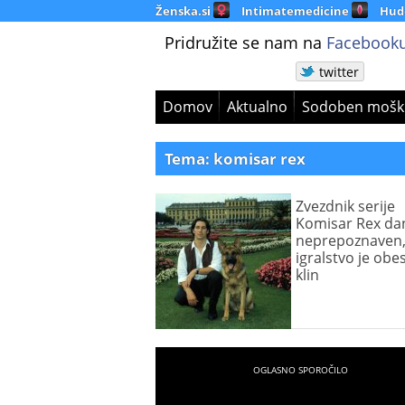
Ženska.si
Intimatemedicine
Hud
Pridružite se nam na
Facebooku
twitter
Domov
Aktualno
Sodoben mošk
Tema: komisar rex
Zvezdnik serije
Komisar Rex da
neprepoznaven
igralstvo je obes
klin