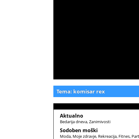
Tema: komisar rex
Aktualno
Bedarija dneva
Zanimivosti
Sodoben moški
Moda
Moje zdravje
Rekreacija
Fitnes
Par