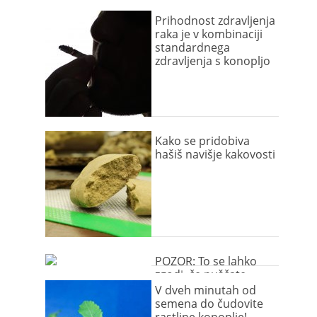
Prihodnost zdravljenja
raka je v kombinaciji
standardnega
zdravljenja s konopljo
Kako se pridobiva
hašiš navišje kakovosti
POZOR: To se lahko
zgodi, če puščate
marihuano na dosegu
V dveh minutah od
psa
semena do čudovite