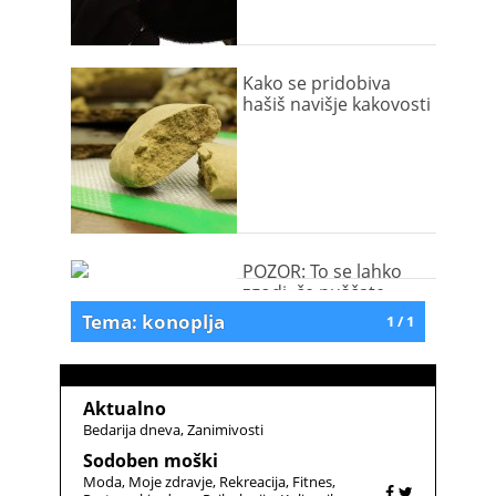
Kako se pridobiva
hašiš navišje kakovosti
POZOR: To se lahko
zgodi, če puščate
marihuano na dosegu
Tema: konoplja
1 / 1
psa
Aktualno
Bedarija dneva
Zanimivosti
Sodoben moški
Moda
Moje zdravje
Rekreacija
Fitnes