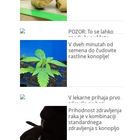
POZOR: To se lahko
zgodi, če puščate
marihuano na dosegu
V dveh minutah od
psa
semena do čudovite
rastline konoplje!
V lekarne prihaja prvo
zdravilo na bazi
konoplje!
Prihodnost zdravljenja
raka je v kombinaciji
standardnega
zdravljenja s konopljo