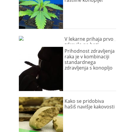
rastline konoplje!
V lekarne prihaja prvo
zdravilo na bazi
konoplje!
Prihodnost zdravljenja
raka je v kombinaciji
standardnega
zdravljenja s konopljo
Kako se pridobiva
hašiš navišje kakovosti