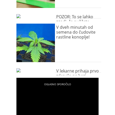
POZOR: To se lahko
zgodi, če puščate
marihuano na dosegu
V dveh minutah od
psa
semena do čudovite
rastline konoplje!
V lekarne prihaja prvo
zdravilo na bazi
konoplje!