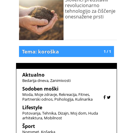
revolucionarno
tehnologijo za čiščenje
onesnažene prsti
Tema: koroška
1 / 1
Aktualno
Bedarija dneva
Zanimivosti
Sodoben moški
Moda
Moje zdravje
Rekreacija
Fitnes
Partnerski odnos
Psihologija
Kulinarika
Lifestyle
Potovanja
Tehnika
Dizajn
Moj dom
Huda
arhitektura
Mobilnost
Šport
Nogomet
Košarka