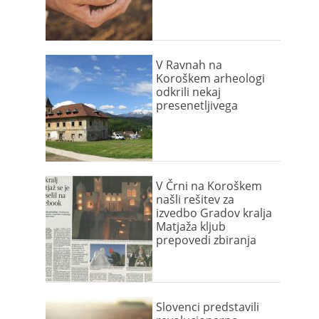
V Ravnah na
Koroškem arheologi
odkrili nekaj
presenetljivega
V Črni na Koroškem
našli rešitev za
izvedbo Gradov kralja
Matjaža kljub
prepovedi zbiranja
Slovenci predstavili