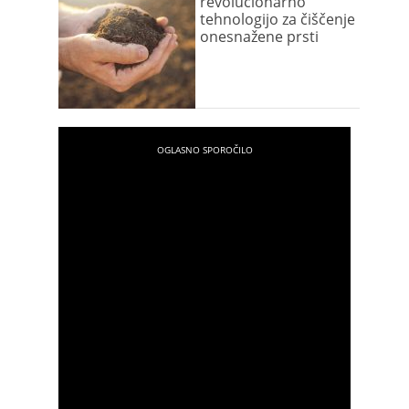
revolucionarno
tehnologijo za čiščenje
onesnažene prsti