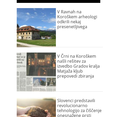
V Ravnah na
Koroškem arheologi
odkrili nekaj
presenetljivega
V Črni na Koroškem
našli rešitev za
izvedbo Gradov kralja
Matjaža kljub
prepovedi zbiranja
Slovenci predstavili
revolucionarno
tehnologijo za čiščenje
onesnažene prsti