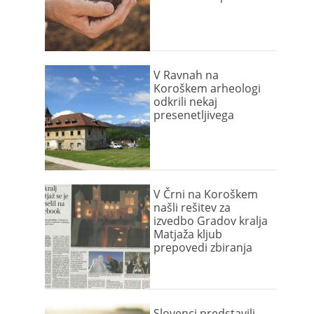
V Ravnah na
Koroškem arheologi
odkrili nekaj
presenetljivega
V Črni na Koroškem
našli rešitev za
izvedbo Gradov kralja
Matjaža kljub
prepovedi zbiranja
Slovenci predstavili