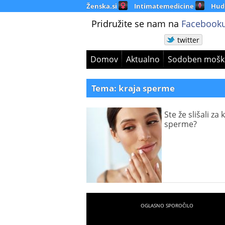
Ženska.si
Intimatemedicine
Hud
Pridružite se nam na
Facebooku
twitter
Domov
Aktualno
Sodoben mošk
Tema: kraja sperme
Ste že slišali za 
sperme?