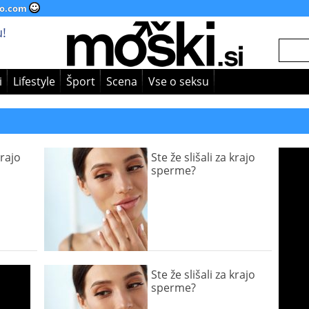
o.com
!
i
Lifestyle
Šport
Scena
Vse o seksu
krajo
Ste že slišali za krajo
sperme?
Ste že slišali za krajo
sperme?