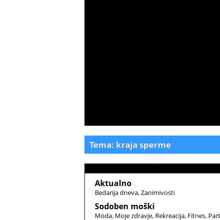
Tema: kraja sperme
Aktualno
Bedarija dneva
Zanimivosti
Sodoben moški
Moda
Moje zdravje
Rekreacija
Fitnes
Par