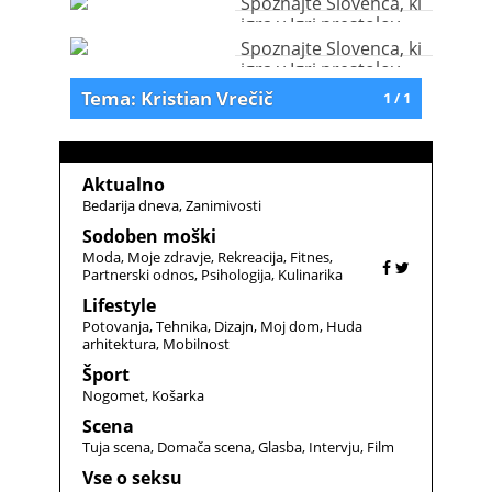
Spoznajte Slovenca, ki
igra v Igri prestolov
Spoznajte Slovenca, ki
igra v Igri prestolov
Tema: Kristian Vrečič
1 / 1
Aktualno
Bedarija dneva
Zanimivosti
Sodoben moški
Moda
Moje zdravje
Rekreacija
Fitnes
Partnerski odnos
Psihologija
Kulinarika
Lifestyle
Potovanja
Tehnika
Dizajn
Moj dom
Huda
arhitektura
Mobilnost
Šport
Nogomet
Košarka
Scena
Tuja scena
Domača scena
Glasba
Intervju
Film
Vse o seksu