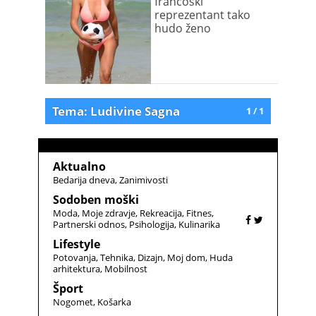
francoski
reprezentant tako
hudo ženo
Tema: Ludivine Sagna
1 / 1
Aktualno
Bedarija dneva
Zanimivosti
Sodoben moški
Moda
Moje zdravje
Rekreacija
Fitnes
Partnerski odnos
Psihologija
Kulinarika
Lifestyle
Potovanja
Tehnika
Dizajn
Moj dom
Huda
arhitektura
Mobilnost
Šport
Nogomet
Košarka