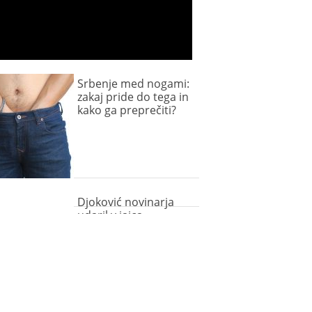
Srbenje med nogami:
zakaj pride do tega in
kako ga preprečiti?
Djoković novinarja
udaril v jajca