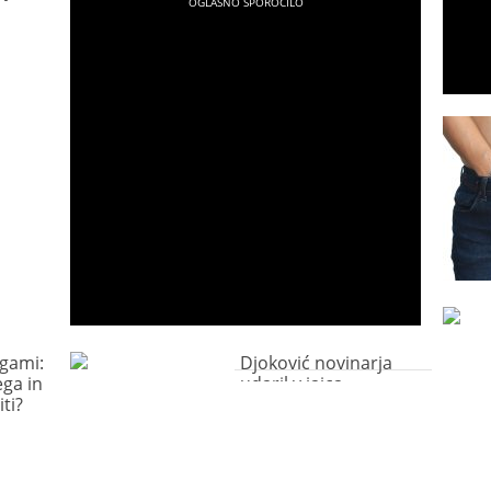
gami:
Djoković novinarja
ega in
udaril v jajca
ti?