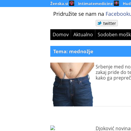
Ženska.si
Intimatemedicine
Hud
Pridružite se nam na
Facebooku
twitter
Domov
Aktualno
Sodoben mošk
Tema: mednožje
Srbenje med no
zakaj pride do t
kako ga prepreči
Djoković novina