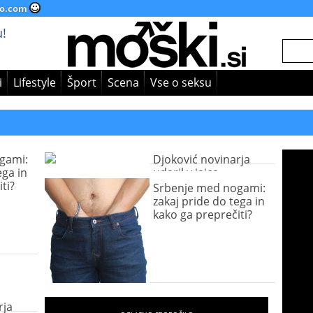
o.com
!
i
Lifestyle
Šport
Scena
Vse o seksu
gami:
Djoković novinarja
ega in
udaril v jajca
ti?
Srbenje med nogami:
zakaj pride do tega in
kako ga preprečiti?
rja