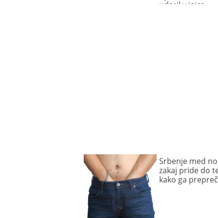
udaril v jajca
Srbenje med no
zakaj pride do t
kako ga prepreči