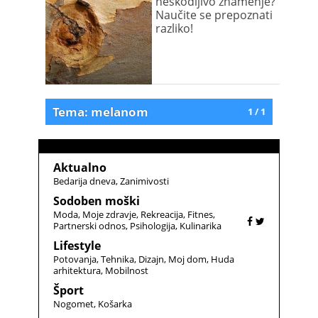
neškodljivo znamenje?
Naučite se prepoznati
razliko!
Tema: melanom
1 / 1
Aktualno
Bedarija dneva
Zanimivosti
Sodoben moški
Moda
Moje zdravje
Rekreacija
Fitnes
Partnerski odnos
Psihologija
Kulinarika
Lifestyle
Potovanja
Tehnika
Dizajn
Moj dom
Huda
arhitektura
Mobilnost
Šport
Nogomet
Košarka