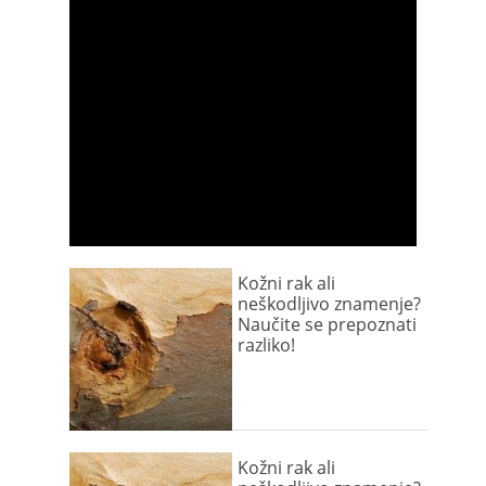
Kožni rak ali
neškodljivo znamenje?
Naučite se prepoznati
razliko!
Kožni rak ali