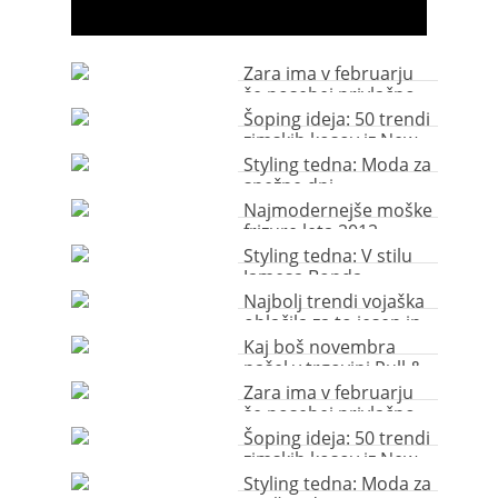
Zara ima v februarju
še posebej privlačno
moško kolekcijo
Šoping ideja: 50 trendi
zimskih kosov iz New
Yorkerja
Styling tedna: Moda za
snežne dni
Najmodernejše moške
frizure leta 2012
Styling tedna: V stilu
Jamesa Bonda
Najbolj trendi vojaška
oblačila za to jesen in
zimo!
Kaj boš novembra
našel v trgovini Pull &
Bear
Zara ima v februarju
še posebej privlačno
moško kolekcijo
Šoping ideja: 50 trendi
zimskih kosov iz New
Yorkerja
Styling tedna: Moda za