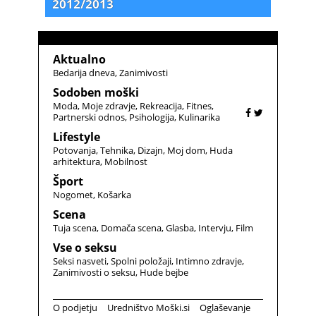
2012/2013
Aktualno
Bedarija dneva
Zanimivosti
Sodoben moški
Moda
Moje zdravje
Rekreacija
Fitnes
Partnerski odnos
Psihologija
Kulinarika
Lifestyle
Potovanja
Tehnika
Dizajn
Moj dom
Huda
arhitektura
Mobilnost
Šport
Nogomet
Košarka
Scena
Tuja scena
Domača scena
Glasba
Intervju
Film
Vse o seksu
Seksi nasveti
Spolni položaji
Intimno zdravje
Zanimivosti o seksu
Hude bejbe
O podjetju
Uredništvo Moški.si
Oglaševanje