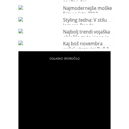
snežne dni
Najmodernejše moške
frizure leta 2012
Styling tedna: V stilu
Jamesa Bonda
Najbolj trendi vojaška
oblačila za to jesen in
zimo!
Kaj boš novembra
našel v trgovini Pull &
Bear