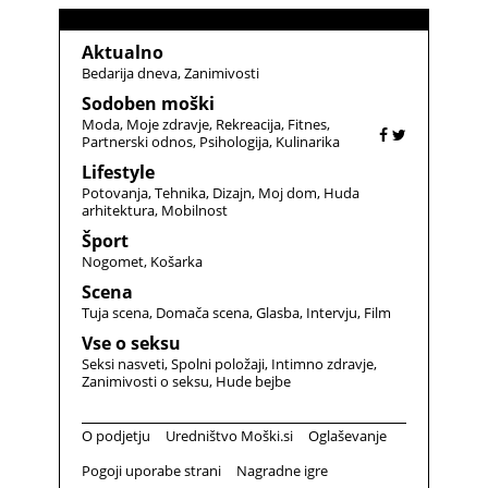
Aktualno
Bedarija dneva
Zanimivosti
Sodoben moški
Moda
Moje zdravje
Rekreacija
Fitnes
Partnerski odnos
Psihologija
Kulinarika
Lifestyle
Potovanja
Tehnika
Dizajn
Moj dom
Huda
arhitektura
Mobilnost
Šport
Nogomet
Košarka
Scena
Tuja scena
Domača scena
Glasba
Intervju
Film
Vse o seksu
Seksi nasveti
Spolni položaji
Intimno zdravje
Zanimivosti o seksu
Hude bejbe
O podjetju
Uredništvo Moški.si
Oglaševanje
Pogoji uporabe strani
Nagradne igre