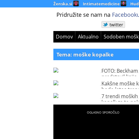
Ženska.si
Intimatemedicine
Hud
Pridružite se nam na
Facebooku
twitter
Domov
Aktualno
Sodoben mošk
Tema: moške kopalke
FOTO: Beckham
predstavil linijo
moških kopalk
Kakšne moške k
bodo letos tren
7 trendi moških
kopalk za to pol