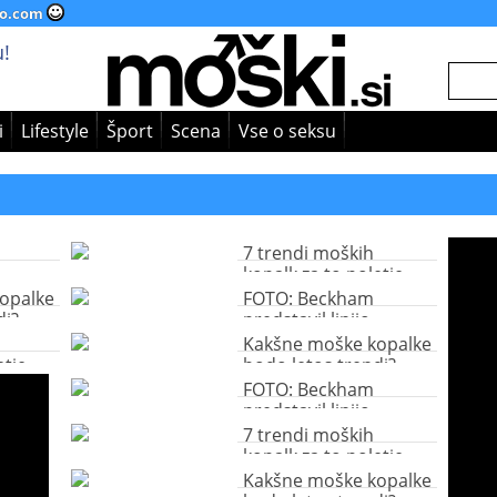
o.com
!
i
Lifestyle
Šport
Scena
Vse o seksu
7 trendi moških
kopalk za to poletje
opalke
FOTO: Beckham
di?
predstavil linijo
moških kopalk
Kakšne moške kopalke
etje
bodo letos trendi?
FOTO: Beckham
predstavil linijo
moških kopalk
7 trendi moških
kopalk za to poletje
Kakšne moške kopalke