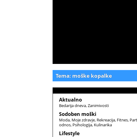
Tema: moške kopalke
Aktualno
Bedarija dneva
Zanimivosti
Sodoben moški
Moda
Moje zdravje
Rekreacija
Fitnes
Par
odnos
Psihologija
Kulinarika
Lifestyle