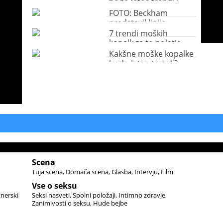
bodo letos trendi?
FOTO: Beckham
predstavil linijo
moških kopalk
7 trendi moških
kopalk za to poletje
Kakšne moške kopalke
bodo letos trendi?
Scena
Tuja scena
Domača scena
Glasba
Intervju
Film
Vse o seksu
tnerski
Seksi nasveti
Spolni položaji
Intimno zdravje
Zanimivosti o seksu
Hude bejbe