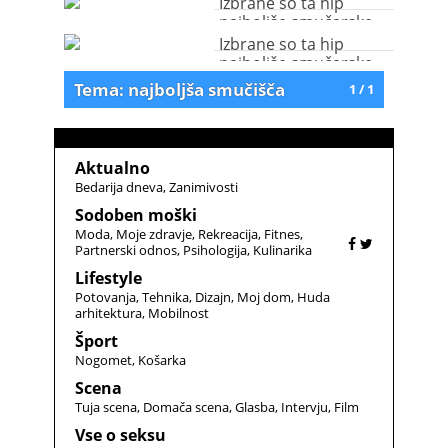
Izbrane so ta hip
najboljše smučarske
destinacije!
Izbrane so ta hip
najboljše smučarske
destinacije!
Tema: najboljša smučišča
1 / 1
Aktualno
Bedarija dneva
Zanimivosti
Sodoben moški
Moda
Moje zdravje
Rekreacija
Fitnes
Partnerski odnos
Psihologija
Kulinarika
Lifestyle
Potovanja
Tehnika
Dizajn
Moj dom
Huda
arhitektura
Mobilnost
Šport
Nogomet
Košarka
Scena
Tuja scena
Domača scena
Glasba
Intervju
Film
Vse o seksu