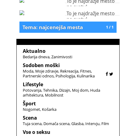
To je najdražje mesto
na svetu!
To je najdražje mesto
na svetu!
Tema: najcenejša mesta
1 / 1
Aktualno
Bedarija dneva
Zanimivosti
Sodoben moški
Moda
Moje zdravje
Rekreacija
Fitnes
Partnerski odnos
Psihologija
Kulinarika
Lifestyle
Potovanja
Tehnika
Dizajn
Moj dom
Huda
arhitektura
Mobilnost
Šport
Nogomet
Košarka
Scena
Tuja scena
Domača scena
Glasba
Intervju
Film
Vse o seksu