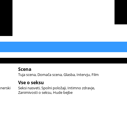
Scena
Tuja scena
Domača scena
Glasba
Intervju
Film
Vse o seksu
tnerski
Seksi nasveti
Spolni položaji
Intimno zdravje
Zanimivosti o seksu
Hude bejbe