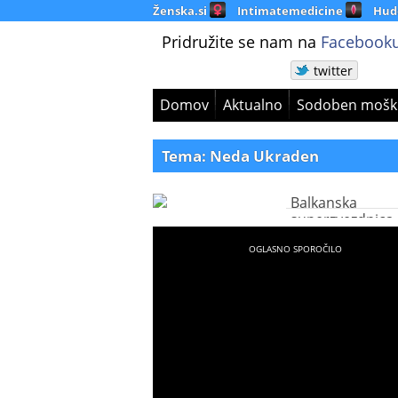
Ženska.si
Intimatemedicine
Hud
Pridružite se nam na
Facebooku
twitter
Domov
Aktualno
Sodoben mošk
Tema: Neda Ukraden
Balkanska
superzvezdnica 
videti neverjetn
mlada