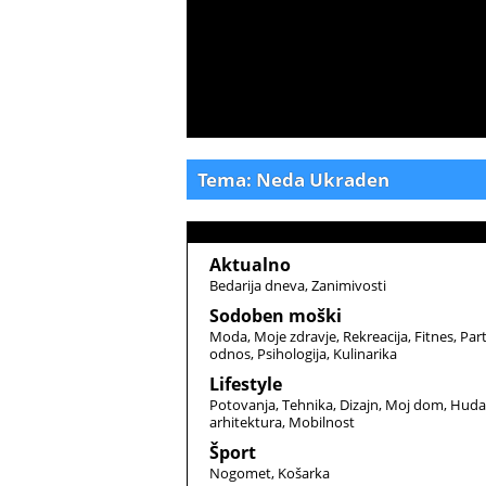
Tema: Neda Ukraden
Aktualno
Bedarija dneva
Zanimivosti
Sodoben moški
Moda
Moje zdravje
Rekreacija
Fitnes
Par
odnos
Psihologija
Kulinarika
Lifestyle
Potovanja
Tehnika
Dizajn
Moj dom
Huda
arhitektura
Mobilnost
Šport
Nogomet
Košarka