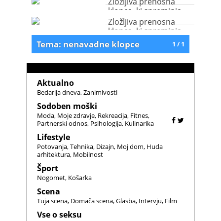
Zložljiva prenosna
klopca, ki spreminja
obliko
Zložljiva prenosna
klopca, ki spreminja
obliko
Tema: nenavadne klopce
1 / 1
Aktualno
Bedarija dneva
Zanimivosti
Sodoben moški
Moda
Moje zdravje
Rekreacija
Fitnes
Partnerski odnos
Psihologija
Kulinarika
Lifestyle
Potovanja
Tehnika
Dizajn
Moj dom
Huda
arhitektura
Mobilnost
Šport
Nogomet
Košarka
Scena
Tuja scena
Domača scena
Glasba
Intervju
Film
Vse o seksu