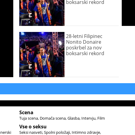
boksarski rekord
28-letni Filipinec
Nonito Donaire
poskrbel za nov
boksarski rekord
Scena
Tuja scena
Domača scena
Glasba
Intervju
Film
Vse o seksu
tnerski
Seksi nasveti
Spolni položaji
Intimno zdravje