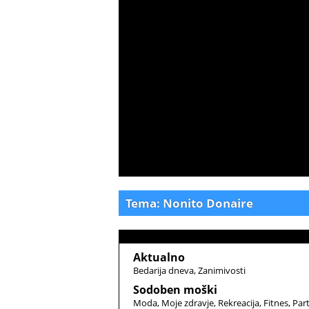
Tema: Nonito Donaire
Aktualno
Bedarija dneva
Zanimivosti
Sodoben moški
Moda
Moje zdravje
Rekreacija
Fitnes
Par