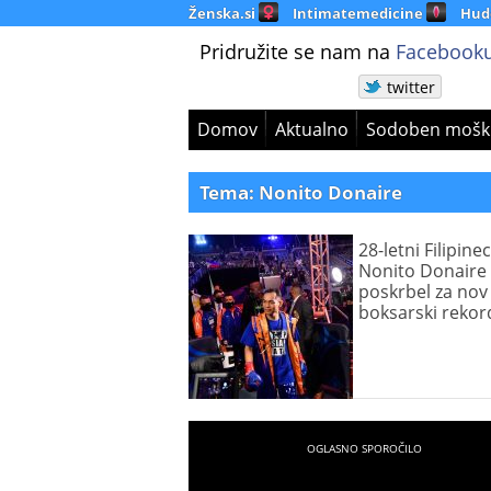
Ženska.si
Intimatemedicine
Hud
Pridružite se nam na
Facebooku
twitter
Domov
Aktualno
Sodoben mošk
Tema: Nonito Donaire
28-letni Filipinec
Nonito Donaire
poskrbel za nov
boksarski rekor