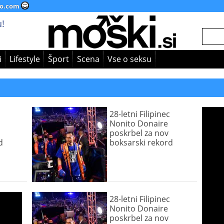
o.com
!
i
Lifestyle
Šport
Scena
Vse o seksu
28-letni Filipinec
Nonito Donaire
poskrbel za nov
d
boksarski rekord
28-letni Filipinec
Nonito Donaire
poskrbel za nov