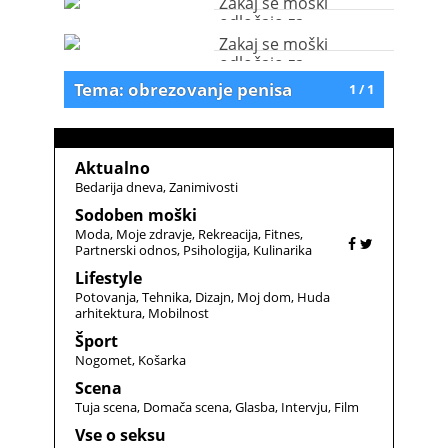
Zakaj se moški
odločajo za
obrezovanje genitalij?
Zakaj se moški
odločajo za
obrezovanje genitalij?
Tema: obrezovanje penisa
1 / 1
Aktualno
Bedarija dneva
Zanimivosti
Sodoben moški
Moda
Moje zdravje
Rekreacija
Fitnes
Partnerski odnos
Psihologija
Kulinarika
Lifestyle
Potovanja
Tehnika
Dizajn
Moj dom
Huda
arhitektura
Mobilnost
Šport
Nogomet
Košarka
Scena
Tuja scena
Domača scena
Glasba
Intervju
Film
Vse o seksu