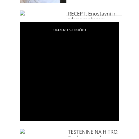
RECEPT: Enostavni in
zdravi makaroni
TESTENINE NA HITRO:
Grahova omaka