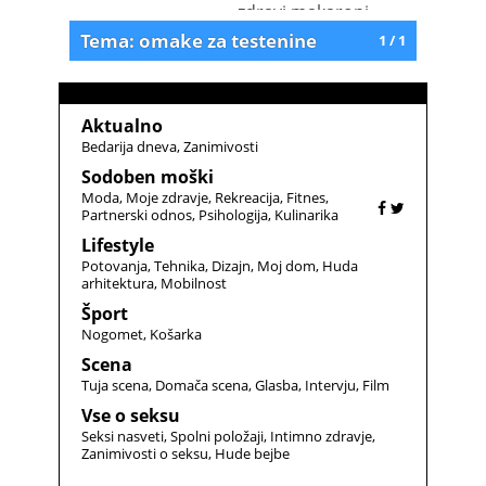
zdravi makaroni
Tema: omake za testenine
1 / 1
Aktualno
Bedarija dneva
Zanimivosti
Sodoben moški
Moda
Moje zdravje
Rekreacija
Fitnes
Partnerski odnos
Psihologija
Kulinarika
Lifestyle
Potovanja
Tehnika
Dizajn
Moj dom
Huda
arhitektura
Mobilnost
Šport
Nogomet
Košarka
Scena
Tuja scena
Domača scena
Glasba
Intervju
Film
Vse o seksu
Seksi nasveti
Spolni položaji
Intimno zdravje
Zanimivosti o seksu
Hude bejbe