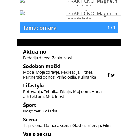
PRAKTIČNO: Magnetni
obešalniki
PRAKTIČNO: Magnetni
obešalniki
Tema: omara
1 / 1
Aktualno
Bedarija dneva
Zanimivosti
Sodoben moški
Moda
Moje zdravje
Rekreacija
Fitnes
Partnerski odnos
Psihologija
Kulinarika
Lifestyle
Potovanja
Tehnika
Dizajn
Moj dom
Huda
arhitektura
Mobilnost
Šport
Nogomet
Košarka
Scena
Tuja scena
Domača scena
Glasba
Intervju
Film
Vse o seksu