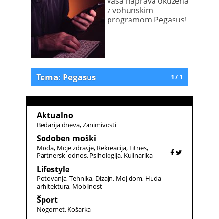
vaša naprava okužena
z vohunskim
programom Pegasus!
Tema: Pegasus
1 / 1
Aktualno
Bedarija dneva
Zanimivosti
Sodoben moški
Moda
Moje zdravje
Rekreacija
Fitnes
Partnerski odnos
Psihologija
Kulinarika
Lifestyle
Potovanja
Tehnika
Dizajn
Moj dom
Huda
arhitektura
Mobilnost
Šport
Nogomet
Košarka