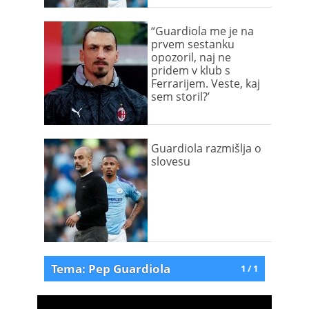
“Guardiola me je na
prvem sestanku
opozoril, naj ne
pridem v klub s
Ferrarijem. Veste, kaj
sem storil?’
Guardiola razmišlja o
slovesu
Tema: Pep Guardiola
1 / 1