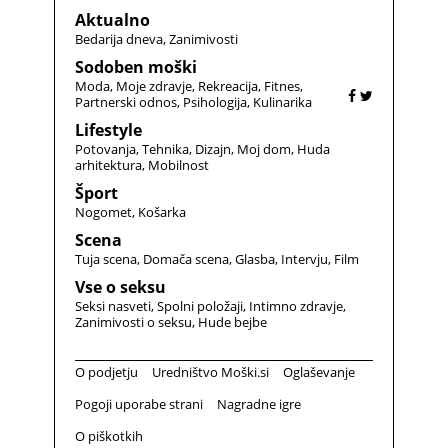
Aktualno
Bedarija dneva
Zanimivosti
Sodoben moški
Moda
Moje zdravje
Rekreacija
Fitnes
Partnerski odnos
Psihologija
Kulinarika
Lifestyle
Potovanja
Tehnika
Dizajn
Moj dom
Huda
arhitektura
Mobilnost
Šport
Nogomet
Košarka
Scena
Tuja scena
Domača scena
Glasba
Intervju
Film
Vse o seksu
Seksi nasveti
Spolni položaji
Intimno zdravje
Zanimivosti o seksu
Hude bejbe
O podjetju
Uredništvo Moški.si
Oglaševanje
Pogoji uporabe strani
Nagradne igre
O piškotkih