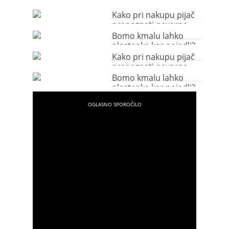
Kako pri nakupu pijač
prepoznati nevarne
plastenke?
Bomo kmalu lahko
plastenke kar pojedli?
Kako pri nakupu pijač
prepoznati nevarne
plastenke?
Bomo kmalu lahko
plastenke kar pojedli?