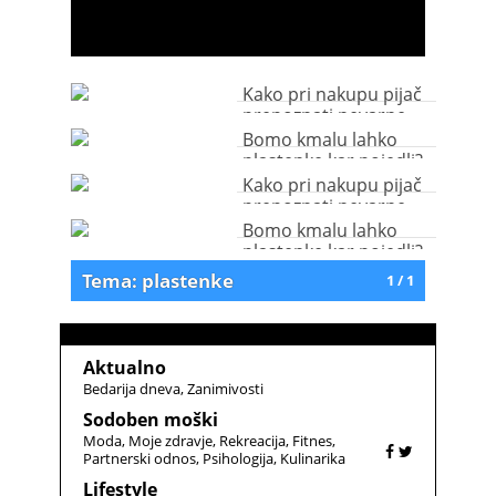
Kako pri nakupu pijač
prepoznati nevarne
plastenke?
Bomo kmalu lahko
plastenke kar pojedli?
Kako pri nakupu pijač
prepoznati nevarne
plastenke?
Bomo kmalu lahko
plastenke kar pojedli?
Tema: plastenke
1 / 1
Aktualno
Bedarija dneva
Zanimivosti
Sodoben moški
Moda
Moje zdravje
Rekreacija
Fitnes
Partnerski odnos
Psihologija
Kulinarika
Lifestyle