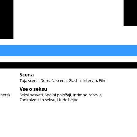
Scena
Tuja scena
Domača scena
Glasba
Intervju
Film
Vse o seksu
tnerski
Seksi nasveti
Spolni položaji
Intimno zdravje
Zanimivosti o seksu
Hude bejbe