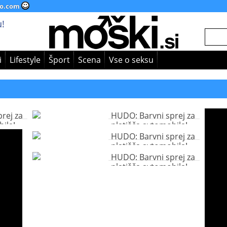
o.com
!
i
Lifestyle
Šport
Scena
Vse o seksu
rej za
HUDO: Barvni sprej za
ila!
platišča avtomobila!
HUDO: Barvni sprej za
platišča avtomobila!
HUDO: Barvni sprej za
platišča avtomobila!