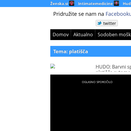
Ženska.si
Intimatemedicine
Hud
Pridružite se nam na
Facebooku
twitter
Domov
Aktualno
Sodoben mošk
Tema: platišča
HUDO: Barvni sp
platišča avtomob