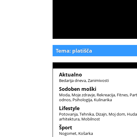
Tema: platišča
Aktualno
Bedarija dneva
Zanimivosti
Sodoben moški
Moda
Moje zdravje
Rekreacija
Fitnes
Par
odnos
Psihologija
Kulinarika
Lifestyle
Potovanja
Tehnika
Dizajn
Moj dom
Huda
arhitektura
Mobilnost
Šport
Nogomet
Košarka