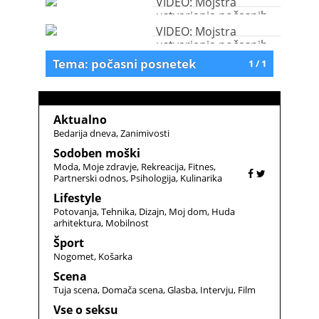
VIDEO: Mojstra
ustvarjanja počasnih
posnetkov
VIDEO: Mojstra
ustvarjanja počasnih
posnetkov
Tema: počasni posnetek
1 / 1
Aktualno
Bedarija dneva
Zanimivosti
Sodoben moški
Moda
Moje zdravje
Rekreacija
Fitnes
Partnerski odnos
Psihologija
Kulinarika
Lifestyle
Potovanja
Tehnika
Dizajn
Moj dom
Huda
arhitektura
Mobilnost
Šport
Nogomet
Košarka
Scena
Tuja scena
Domača scena
Glasba
Intervju
Film
Vse o seksu