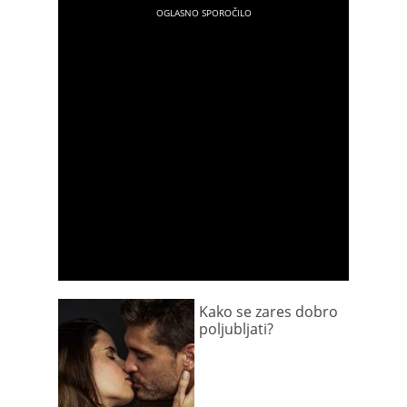
Kako se zares dobro
poljubljati?