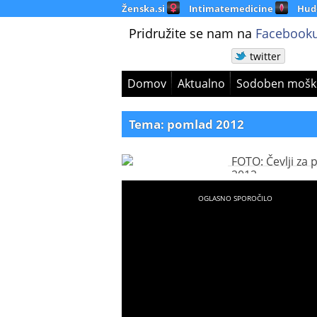
Ženska.si
Intimatemedicine
Hud
Pridružite se nam na
Facebooku
twitter
Domov
Aktualno
Sodoben mošk
Tema: pomlad 2012
FOTO: Čevlji za
2012