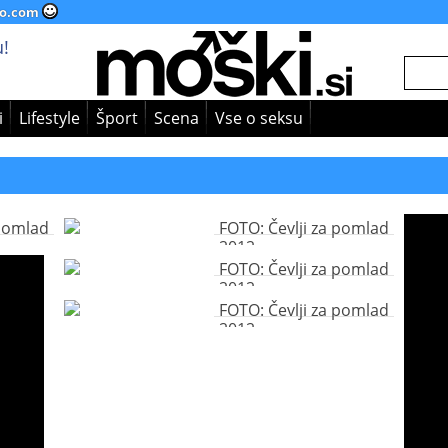
o.com
!
i
Lifestyle
Šport
Scena
Vse o seksu
 pomlad
FOTO: Čevlji za pomlad
2012
FOTO: Čevlji za pomlad
2012
FOTO: Čevlji za pomlad
2012