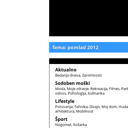
Tema: pomlad 2012
Aktualno
Bedarija dneva
Zanimivosti
Sodoben moški
Moda
Moje zdravje
Rekreacija
Fitnes
Par
odnos
Psihologija
Kulinarika
Lifestyle
Potovanja
Tehnika
Dizajn
Moj dom
Huda
arhitektura
Mobilnost
Šport
Nogomet
Košarka