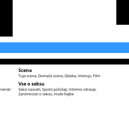
Scena
Tuja scena
Domača scena
Glasba
Intervju
Film
Vse o seksu
tnerski
Seksi nasveti
Spolni položaji
Intimno zdravje
Zanimivosti o seksu
Hude bejbe